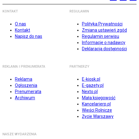
KONTAKT
REGULAMIN
O nas
Polityka Prywatności
Kontakt
Zmiana ustawień zgód
Napisz do nas
Regulamin serwisu
Informacje o nadawcy
Deklaracja dostępności
REKLAMA I PRENUMERATA
PARTNERZY
Reklama
E-kiosk.pl
Ogłoszenia
E-gazety.pl
Prenumerata
Nexto.pl
Archiwum
Mała księgowość
Kancelarierp.pl
Wieści Rolnicze
Życie Warszawy
NASZE WYDARZENIA