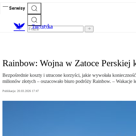
Serwisy
T
urystyka
Rainbow: Wojna w Zatoce Perskiej ko
Bezpośrednie koszty i utracone korzyści, jakie wywołała konieczno
milionów złotych – oszacowało biuro podróży Rainbow. – Wakacje le
Publikacja:
20.03.2026 17:47