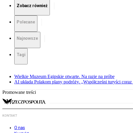
Zobacz również
Polecane
Najnowsze
Tagi
Wielkie Muzeum Egipskie otwarte. Na razie na próbę
AI układa Polakom plany podróży. „Współcześni turyści coraz 
Promowane treści
KONTAKT
O nas