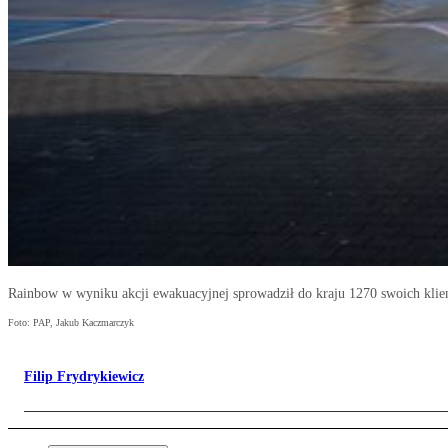
Rainbow w wyniku akcji ewakuacyjnej sprowadził do kraju 1270 swoich kli
Foto: PAP, Jakub Kaczmarczyk
Filip Frydrykiewicz