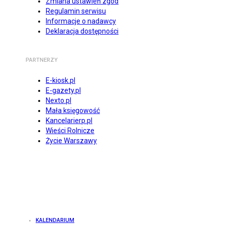
Zmiana ustawień zgód
Regulamin serwisu
Informacje o nadawcy
Deklaracja dostępności
PARTNERZY
E-kiosk.pl
E-gazety.pl
Nexto.pl
Mała księgowość
Kancelarierp.pl
Wieści Rolnicze
Życie Warszawy
KALENDARIUM