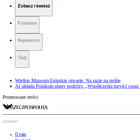
Zobacz również
Polecane
Najnowsze
Tagi
Wielkie Muzeum Egipskie otwarte. Na razie na próbę
AI układa Polakom plany podróży. „Współcześni turyści coraz 
Promowane treści
KONTAKT
O nas