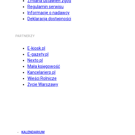
Zmiana ustawień zgód
Regulamin serwisu
Informacje o nadawcy
Deklaracja dostępności
PARTNERZY
E-kiosk.pl
E-gazety.pl
Nexto.pl
Mała księgowość
Kancelarierp.pl
Wieści Rolnicze
Życie Warszawy
KALENDARIUM