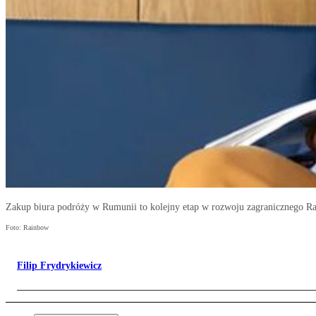
Zakup biura podróży w Rumunii to kolejny etap w rozwoju zagranicznego R
Foto: Rainbow
Filip Frydrykiewicz