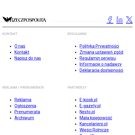
KONTAKT
REGULAMIN
O nas
Polityka Prywatności
Kontakt
Zmiana ustawień zgód
Napisz do nas
Regulamin serwisu
Informacje o nadawcy
Deklaracja dostępności
REKLAMA I PRENUMERATA
PARTNERZY
Reklama
E-kiosk.pl
Ogłoszenia
E-gazety.pl
Prenumerata
Nexto.pl
Archiwum
Mała księgowość
Kancelarierp.pl
Wieści Rolnicze