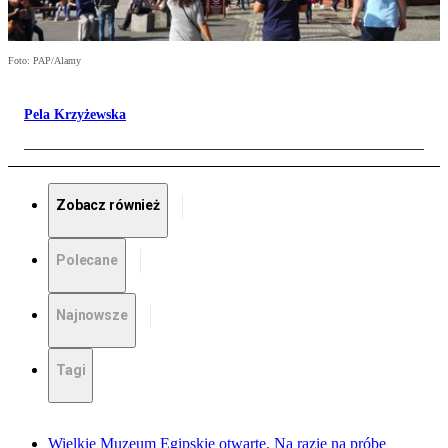
Foto: PAP/Alamy
Pela Krzyżewska
Zobacz również
Polecane
Najnowsze
Tagi
Wielkie Muzeum Egipskie otwarte. Na razie na próbę