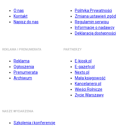
O nas
Polityka Prywatności
Kontakt
Zmiana ustawień zgód
Napisz do nas
Regulamin serwisu
Informacje o nadawcy
Deklaracja dostępności
REKLAMA I PRENUMERATA
PARTNERZY
Reklama
E-kiosk.pl
Ogłoszenia
E-gazety.pl
Prenumerata
Nexto.pl
Archiwum
Mała księgowość
Kancelarierp.pl
Wieści Rolnicze
Życie Warszawy
NASZE WYDARZENIA
Szkolenia i konferencje