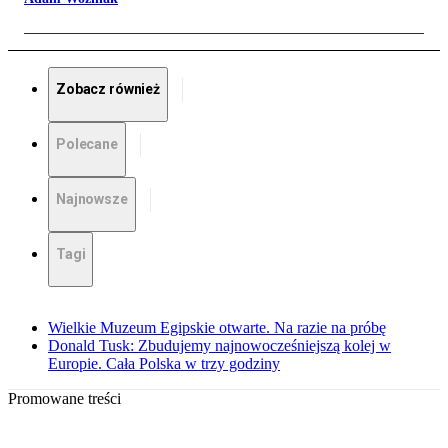
Zobacz również
Polecane
Najnowsze
Tagi
Wielkie Muzeum Egipskie otwarte. Na razie na próbę
Donald Tusk: Zbudujemy najnowocześniejszą kolej w
Europie. Cała Polska w trzy godziny
Promowane treści