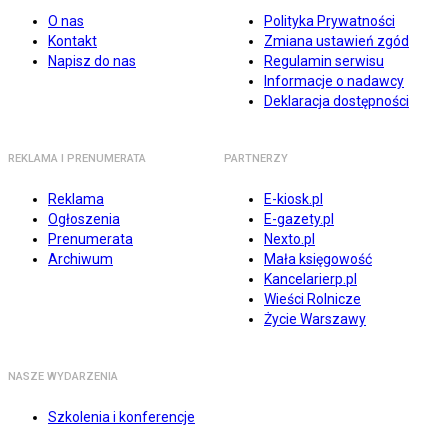
O nas
Polityka Prywatności
Kontakt
Zmiana ustawień zgód
Napisz do nas
Regulamin serwisu
Informacje o nadawcy
Deklaracja dostępności
REKLAMA I PRENUMERATA
PARTNERZY
Reklama
E-kiosk.pl
Ogłoszenia
E-gazety.pl
Prenumerata
Nexto.pl
Archiwum
Mała księgowość
Kancelarierp.pl
Wieści Rolnicze
Życie Warszawy
NASZE WYDARZENIA
Szkolenia i konferencje