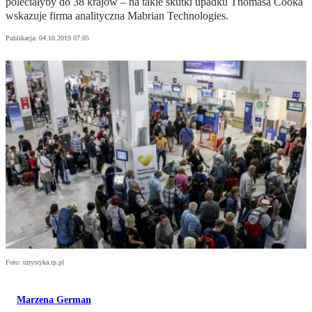
poleciałyby do 38 krajów – na takie skutki upadku Thomasa Cooka
wskazuje firma analityczna Mabrian Technologies.
Publikacja:
04.10.2019 07:05
Foto: turystyka.rp.pl
Marzena German