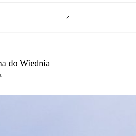
na do Wiednia
a.