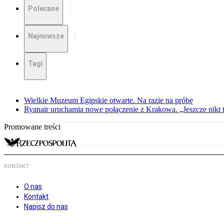
Polecane
Najnowsze
Tagi
Wielkie Muzeum Egipskie otwarte. Na razie na próbę
Ryanair uruchamia nowe połączenie z Krakowa. „Jeszcze nikt t
Promowane treści
KONTAKT
O nas
Kontakt
Napisz do nas