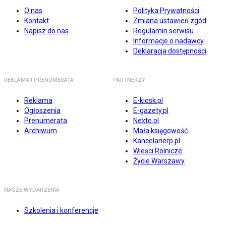
O nas
Polityka Prywatności
Kontakt
Zmiana ustawień zgód
Napisz do nas
Regulamin serwisu
Informacje o nadawcy
Deklaracja dostępności
REKLAMA I PRENUMERATA
PARTNERZY
Reklama
E-kiosk.pl
Ogłoszenia
E-gazety.pl
Prenumerata
Nexto.pl
Archiwum
Mała księgowość
Kancelarierp.pl
Wieści Rolnicze
Życie Warszawy
NASZE WYDARZENIA
Szkolenia i konferencje