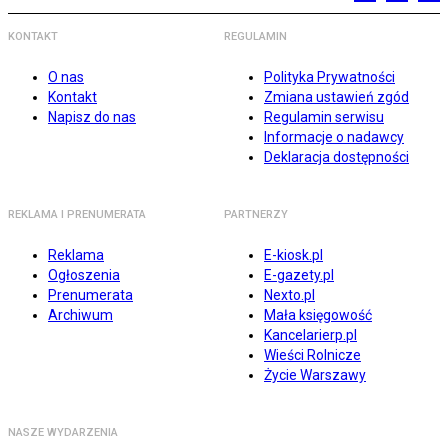
KONTAKT
REGULAMIN
O nas
Polityka Prywatności
Kontakt
Zmiana ustawień zgód
Napisz do nas
Regulamin serwisu
Informacje o nadawcy
Deklaracja dostępności
REKLAMA I PRENUMERATA
PARTNERZY
Reklama
E-kiosk.pl
Ogłoszenia
E-gazety.pl
Prenumerata
Nexto.pl
Archiwum
Mała księgowość
Kancelarierp.pl
Wieści Rolnicze
Życie Warszawy
NASZE WYDARZENIA