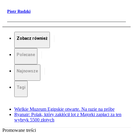
Piotr Rudzki
Zobacz również
Polecane
Najnowsze
Tagi
Wielkie Muzeum Egipskie otwarte. Na razie na próbę
Ryanair: Polak, który zakłócił lot z Majorki zapłaci za ten
wybryk 5500 złotych
Promowane treści