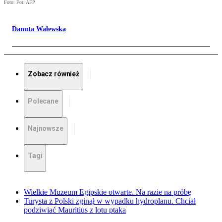
Foto: Fot. AFP
Danuta Walewska
Zobacz również
Polecane
Najnowsze
Tagi
Wielkie Muzeum Egipskie otwarte. Na razie na próbę
Turysta z Polski zginął w wypadku hydroplanu. Chciał
podziwiać Mauritius z lotu ptaka