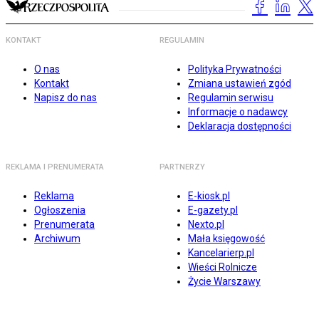
KONTAKT
REGULAMIN
O nas
Polityka Prywatności
Kontakt
Zmiana ustawień zgód
Napisz do nas
Regulamin serwisu
Informacje o nadawcy
Deklaracja dostępności
REKLAMA I PRENUMERATA
PARTNERZY
Reklama
E-kiosk.pl
Ogłoszenia
E-gazety.pl
Prenumerata
Nexto.pl
Archiwum
Mała księgowość
Kancelarierp.pl
Wieści Rolnicze
Życie Warszawy