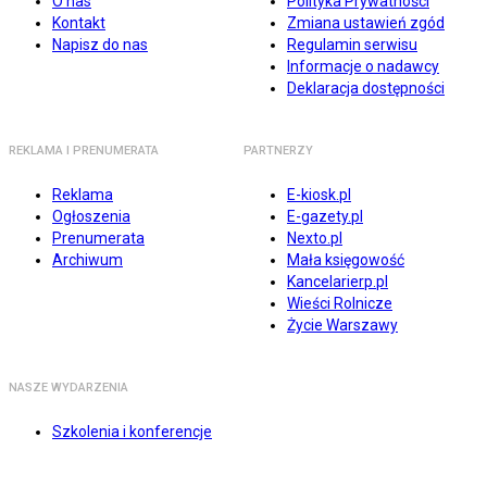
O nas
Polityka Prywatności
Kontakt
Zmiana ustawień zgód
Napisz do nas
Regulamin serwisu
Informacje o nadawcy
Deklaracja dostępności
REKLAMA I PRENUMERATA
PARTNERZY
Reklama
E-kiosk.pl
Ogłoszenia
E-gazety.pl
Prenumerata
Nexto.pl
Archiwum
Mała księgowość
Kancelarierp.pl
Wieści Rolnicze
Życie Warszawy
NASZE WYDARZENIA
Szkolenia i konferencje