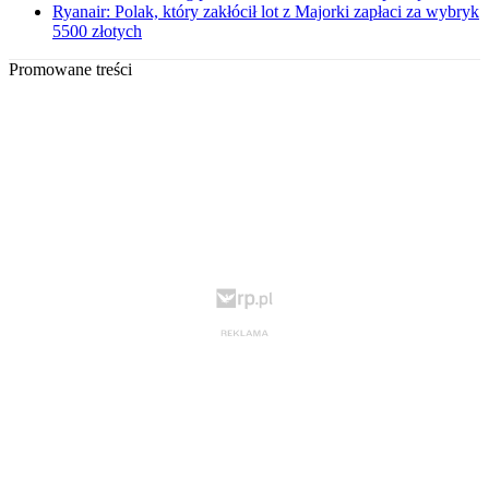
Ryanair: Polak, który zakłócił lot z Majorki zapłaci za wybryk
5500 złotych
Promowane treści