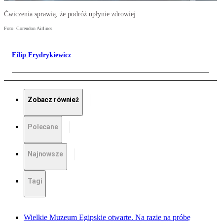
Ćwiczenia sprawią, że podróż upłynie zdrowiej
Foto: Corendon Airlines
Filip Frydrykiewicz
Zobacz również
Polecane
Najnowsze
Tagi
Wielkie Muzeum Egipskie otwarte. Na razie na próbę