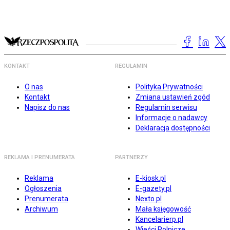
KONTAKT
REGULAMIN
O nas
Polityka Prywatności
Kontakt
Zmiana ustawień zgód
Napisz do nas
Regulamin serwisu
Informacje o nadawcy
Deklaracja dostępności
REKLAMA I PRENUMERATA
PARTNERZY
Reklama
E-kiosk.pl
Ogłoszenia
E-gazety.pl
Prenumerata
Nexto.pl
Archiwum
Mała księgowość
Kancelarierp.pl
Wieści Rolnicze