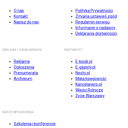
O nas
Polityka Prywatności
Kontakt
Zmiana ustawień zgód
Napisz do nas
Regulamin serwisu
Informacje o nadawcy
Deklaracja dostępności
REKLAMA I PRENUMERATA
PARTNERZY
Reklama
E-kiosk.pl
Ogłoszenia
E-gazety.pl
Prenumerata
Nexto.pl
Archiwum
Mała księgowość
Kancelarierp.pl
Wieści Rolnicze
Życie Warszawy
NASZE WYDARZENIA
Szkolenia i konferencje