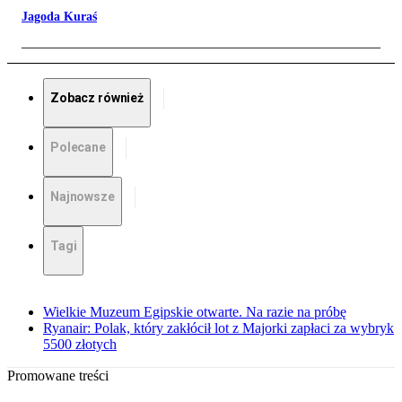
Jagoda Kuraś
Zobacz również
Polecane
Najnowsze
Tagi
Wielkie Muzeum Egipskie otwarte. Na razie na próbę
Ryanair: Polak, który zakłócił lot z Majorki zapłaci za wybryk
5500 złotych
Promowane treści