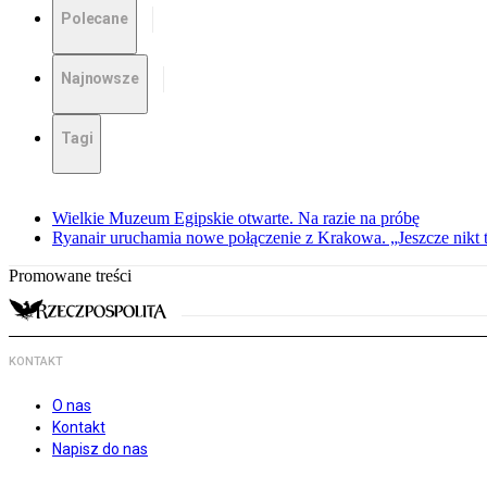
Polecane
Najnowsze
Tagi
Wielkie Muzeum Egipskie otwarte. Na razie na próbę
Ryanair uruchamia nowe połączenie z Krakowa. „Jeszcze nikt t
Promowane treści
KONTAKT
O nas
Kontakt
Napisz do nas