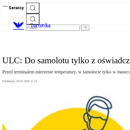
Serwisy
T
urystyka
ULC: Do samolotu tylko z oświadcz
Przed terminalem mierzenie temperatury, w samolocie tylko w masecz
Publikacja:
29.05.2020 12:14