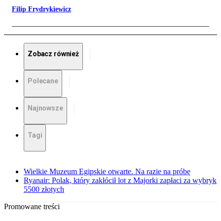
Filip Frydrykiewicz
Zobacz również
Polecane
Najnowsze
Tagi
Wielkie Muzeum Egipskie otwarte. Na razie na próbę
Ryanair: Polak, który zakłócił lot z Majorki zapłaci za wybryk
5500 złotych
Promowane treści