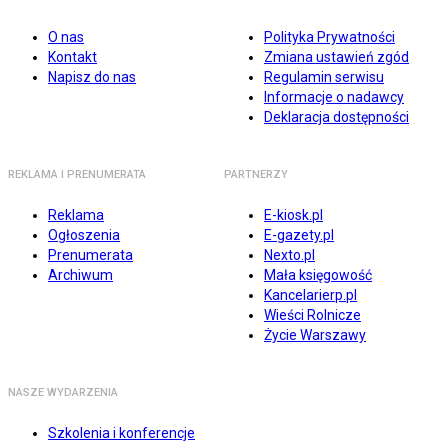
O nas
Polityka Prywatności
Kontakt
Zmiana ustawień zgód
Napisz do nas
Regulamin serwisu
Informacje o nadawcy
Deklaracja dostępności
REKLAMA I PRENUMERATA
PARTNERZY
Reklama
E-kiosk.pl
Ogłoszenia
E-gazety.pl
Prenumerata
Nexto.pl
Archiwum
Mała księgowość
Kancelarierp.pl
Wieści Rolnicze
Życie Warszawy
NASZE WYDARZENIA
Szkolenia i konferencje