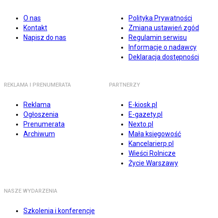
O nas
Polityka Prywatności
Kontakt
Zmiana ustawień zgód
Napisz do nas
Regulamin serwisu
Informacje o nadawcy
Deklaracja dostępności
REKLAMA I PRENUMERATA
PARTNERZY
Reklama
E-kiosk.pl
Ogłoszenia
E-gazety.pl
Prenumerata
Nexto.pl
Archiwum
Mała księgowość
Kancelarierp.pl
Wieści Rolnicze
Życie Warszawy
NASZE WYDARZENIA
Szkolenia i konferencje