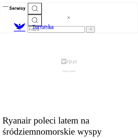
Serwisy
T
urystyka
Ryanair poleci latem na
śródziemnomorskie wyspy