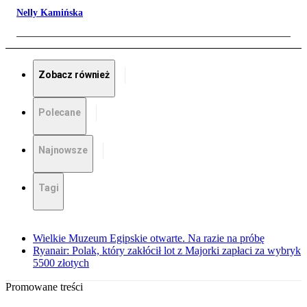
Nelly Kamińska
Zobacz również
Polecane
Najnowsze
Tagi
Wielkie Muzeum Egipskie otwarte. Na razie na próbę
Ryanair: Polak, który zakłócił lot z Majorki zapłaci za wybryk
5500 złotych
Promowane treści