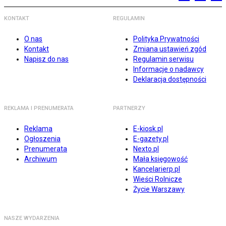
KONTAKT
REGULAMIN
O nas
Polityka Prywatności
Kontakt
Zmiana ustawień zgód
Napisz do nas
Regulamin serwisu
Informacje o nadawcy
Deklaracja dostępności
REKLAMA I PRENUMERATA
PARTNERZY
Reklama
E-kiosk.pl
Ogłoszenia
E-gazety.pl
Prenumerata
Nexto.pl
Archiwum
Mała księgowość
Kancelarierp.pl
Wieści Rolnicze
Życie Warszawy
NASZE WYDARZENIA