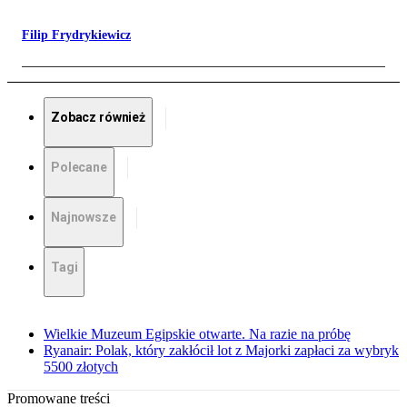
Filip Frydrykiewicz
Zobacz również
Polecane
Najnowsze
Tagi
Wielkie Muzeum Egipskie otwarte. Na razie na próbę
Ryanair: Polak, który zakłócił lot z Majorki zapłaci za wybryk
5500 złotych
Promowane treści