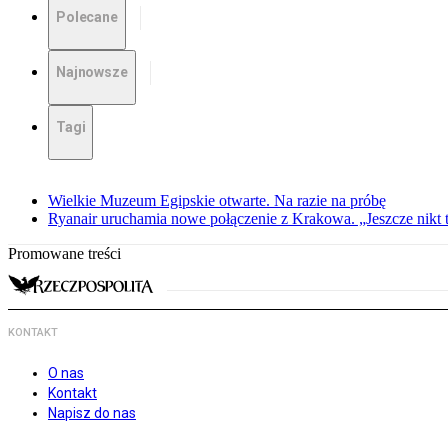
Polecane
Najnowsze
Tagi
Wielkie Muzeum Egipskie otwarte. Na razie na próbę
Ryanair uruchamia nowe połączenie z Krakowa. „Jeszcze nikt t
Promowane treści
KONTAKT
O nas
Kontakt
Napisz do nas