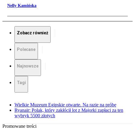
Nelly Kamińska
Zobacz również
Polecane
Najnowsze
Tagi
Wielkie Muzeum Egipskie otwarte. Na razie na próbę
Ryanair: Polak, który zakłócił lot z Majorki zapłaci za ten
wybryk 5500 złotych
Promowane treści