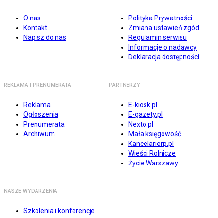
O nas
Polityka Prywatności
Kontakt
Zmiana ustawień zgód
Napisz do nas
Regulamin serwisu
Informacje o nadawcy
Deklaracja dostępności
REKLAMA I PRENUMERATA
PARTNERZY
Reklama
E-kiosk.pl
Ogłoszenia
E-gazety.pl
Prenumerata
Nexto.pl
Archiwum
Mała księgowość
Kancelarierp.pl
Wieści Rolnicze
Życie Warszawy
NASZE WYDARZENIA
Szkolenia i konferencje