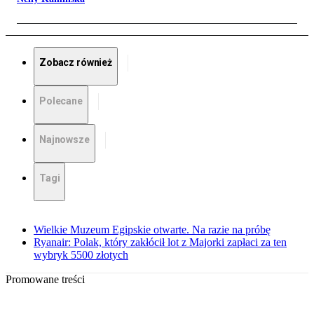
Zobacz również
Polecane
Najnowsze
Tagi
Wielkie Muzeum Egipskie otwarte. Na razie na próbę
Ryanair: Polak, który zakłócił lot z Majorki zapłaci za ten
wybryk 5500 złotych
Promowane treści