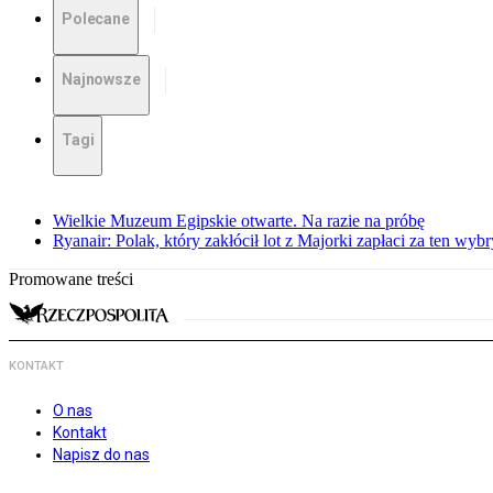
Polecane
Najnowsze
Tagi
Wielkie Muzeum Egipskie otwarte. Na razie na próbę
Ryanair: Polak, który zakłócił lot z Majorki zapłaci za ten wyb
Promowane treści
KONTAKT
O nas
Kontakt
Napisz do nas