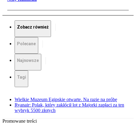
Zobacz również
Polecane
Najnowsze
Tagi
Wielkie Muzeum Egipskie otwarte. Na razie na próbę
Ryanair: Polak, który zakłócił lot z Majorki zapłaci za ten
wybryk 5500 złotych
Promowane treści