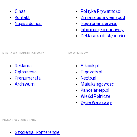
O nas
Polityka Prywatności
Kontakt
Zmiana ustawień zgód
Napisz do nas
Regulamin serwisu
Informacje o nadawcy
Deklaracja dostępności
REKLAMA I PRENUMERATA
PARTNERZY
Reklama
E-kiosk.pl
Ogłoszenia
E-gazety.pl
Prenumerata
Nexto.pl
Archiwum
Mała księgowość
Kancelarierp.pl
Wieści Rolnicze
Życie Warszawy
NASZE WYDARZENIA
Szkolenia i konferencje