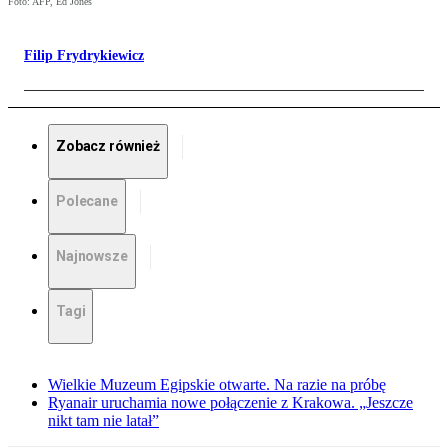
Foto: AFP, Ed Jones
Filip Frydrykiewicz
Zobacz również
Polecane
Najnowsze
Tagi
Wielkie Muzeum Egipskie otwarte. Na razie na próbę
Ryanair uruchamia nowe połączenie z Krakowa. „Jeszcze
nikt tam nie latał”