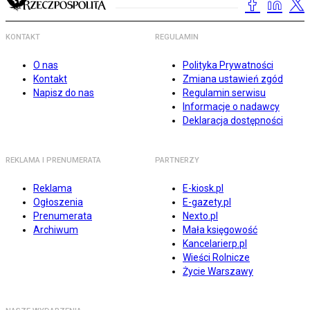
KONTAKT
REGULAMIN
O nas
Polityka Prywatności
Kontakt
Zmiana ustawień zgód
Napisz do nas
Regulamin serwisu
Informacje o nadawcy
Deklaracja dostępności
REKLAMA I PRENUMERATA
PARTNERZY
Reklama
E-kiosk.pl
Ogłoszenia
E-gazety.pl
Prenumerata
Nexto.pl
Archiwum
Mała księgowość
Kancelarierp.pl
Wieści Rolnicze
Życie Warszawy