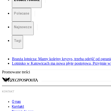
Polecane
Najnowsze
Tagi
Branża lotnicza: Mamy kolejny kryzys, trzeba odejść od ogra
Lotnisko w Katowicach ma nową płytę postojową. Przyjmie w
Promowane treści
KONTAKT
O nas
Kontakt