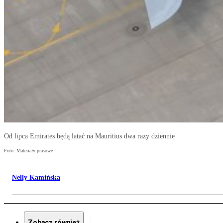
Od lipca Emirates będą latać na Mauritius dwa razy dziennie
Foto: Materiały prasowe
Nelly Kamińska
Zobacz również