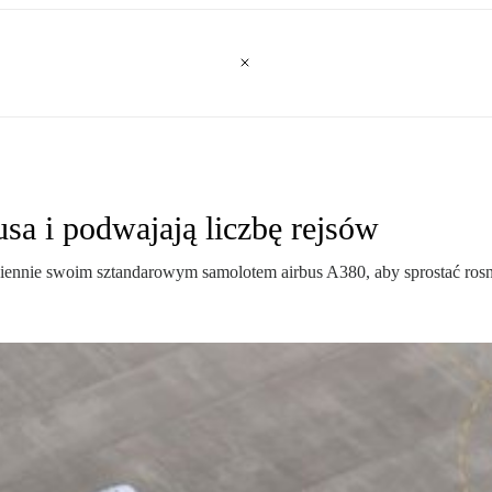
usa i podwajają liczbę rejsów
y dziennie swoim sztandarowym samolotem airbus A380, aby sprostać ro