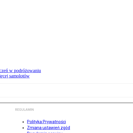
niczeń w podróżowaniu
ięcej samolotów
REGULAMIN
Polityka Prywatności
Zmiana ustawień zgód