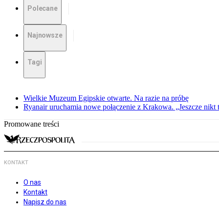
Polecane
Najnowsze
Tagi
Wielkie Muzeum Egipskie otwarte. Na razie na próbę
Ryanair uruchamia nowe połączenie z Krakowa. „Jeszcze nikt t
Promowane treści
KONTAKT
O nas
Kontakt
Napisz do nas