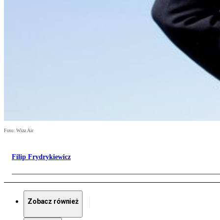
Foto: Wizz Air
Filip Frydrykiewicz
Zobacz również