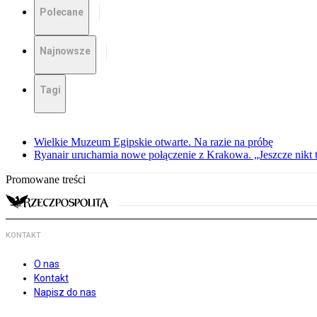
Polecane
Najnowsze
Tagi
Wielkie Muzeum Egipskie otwarte. Na razie na próbę
Ryanair uruchamia nowe połączenie z Krakowa. „Jeszcze nikt t
Promowane treści
KONTAKT
O nas
Kontakt
Napisz do nas