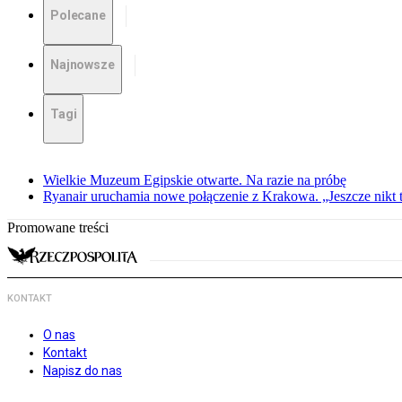
Polecane
Najnowsze
Tagi
Wielkie Muzeum Egipskie otwarte. Na razie na próbę
Ryanair uruchamia nowe połączenie z Krakowa. „Jeszcze nikt t
Promowane treści
KONTAKT
O nas
Kontakt
Napisz do nas