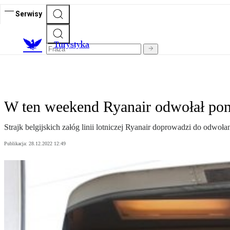
Serwisy
T
urystyka
W ten weekend Ryanair odwołał pon
Strajk belgijskich załóg linii lotniczej Ryanair doprowadzi do odwo
Publikacja:
28.12.2022 12:49