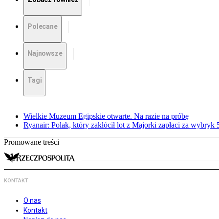
Polecane
Najnowsze
Tagi
Wielkie Muzeum Egipskie otwarte. Na razie na próbę
Ryanair: Polak, który zakłócił lot z Majorki zapłaci za wybryk
Promowane treści
KONTAKT
O nas
Kontakt