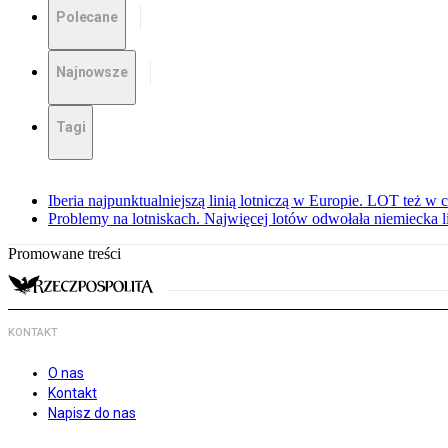
Polecane
Najnowsze
Tagi
Iberia najpunktualniejszą linią lotniczą w Europie. LOT też w
Problemy na lotniskach. Najwięcej lotów odwołała niemiecka li
Promowane treści
KONTAKT
O nas
Kontakt
Napisz do nas