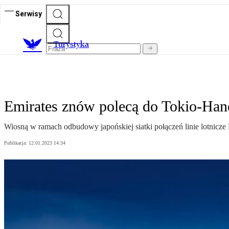
Serwisy
T
urystyka
Emirates znów polecą do Tokio-H
Wiosną w ramach odbudowy japońskiej siatki połączeń linie lotnicze
Publikacja:
12.01.2023 14:34