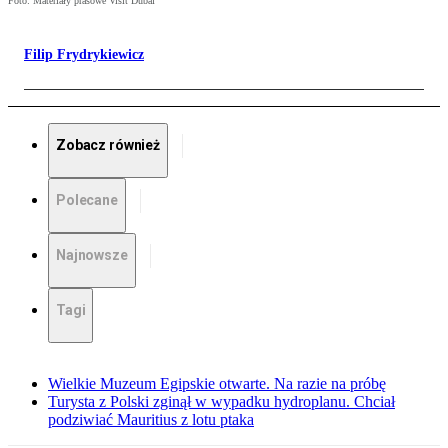
Foto: Materiały prasowe Visit Dubai
Filip Frydrykiewicz
Zobacz również
Polecane
Najnowsze
Tagi
Wielkie Muzeum Egipskie otwarte. Na razie na próbę
Turysta z Polski zginął w wypadku hydroplanu. Chciał
podziwiać Mauritius z lotu ptaka