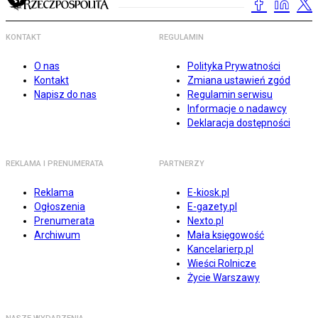
KONTAKT
REGULAMIN
O nas
Polityka Prywatności
Kontakt
Zmiana ustawień zgód
Napisz do nas
Regulamin serwisu
Informacje o nadawcy
Deklaracja dostępności
REKLAMA I PRENUMERATA
PARTNERZY
Reklama
E-kiosk.pl
Ogłoszenia
E-gazety.pl
Prenumerata
Nexto.pl
Archiwum
Mała księgowość
Kancelarierp.pl
Wieści Rolnicze
Życie Warszawy