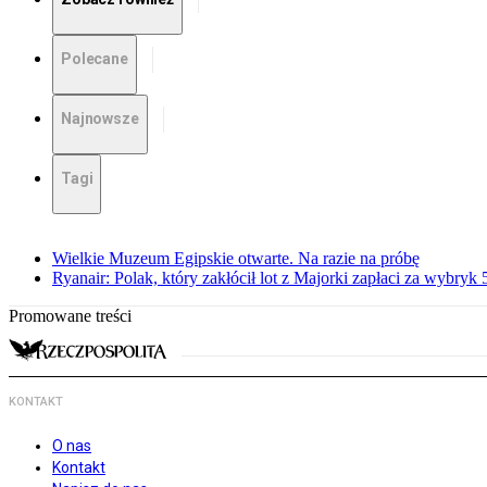
Polecane
Najnowsze
Tagi
Wielkie Muzeum Egipskie otwarte. Na razie na próbę
Ryanair: Polak, który zakłócił lot z Majorki zapłaci za wybryk
Promowane treści
KONTAKT
O nas
Kontakt