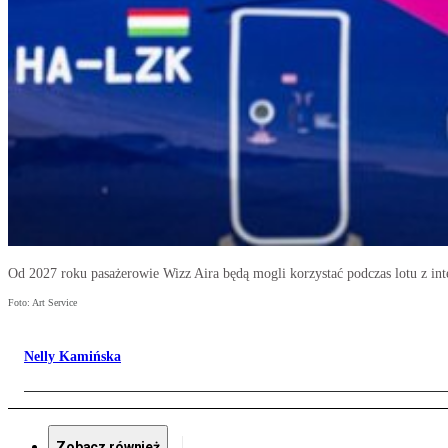
Od 2027 roku pasażerowie Wizz Aira będą mogli korzystać podczas lotu z inte
Foto: Art Service
Nelly Kamińska
Zobacz również