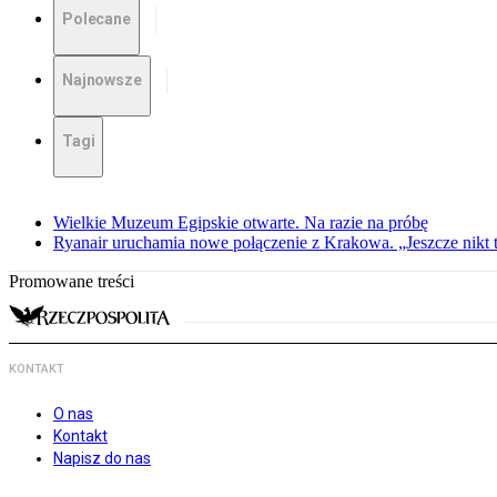
Polecane
Najnowsze
Tagi
Wielkie Muzeum Egipskie otwarte. Na razie na próbę
Ryanair uruchamia nowe połączenie z Krakowa. „Jeszcze nikt t
Promowane treści
KONTAKT
O nas
Kontakt
Napisz do nas