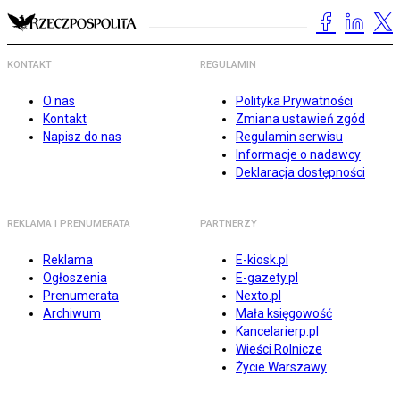
KONTAKT
REGULAMIN
O nas
Polityka Prywatności
Kontakt
Zmiana ustawień zgód
Napisz do nas
Regulamin serwisu
Informacje o nadawcy
Deklaracja dostępności
REKLAMA I PRENUMERATA
PARTNERZY
Reklama
E-kiosk.pl
Ogłoszenia
E-gazety.pl
Prenumerata
Nexto.pl
Archiwum
Mała księgowość
Kancelarierp.pl
Wieści Rolnicze
Życie Warszawy