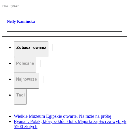
Foto: Ryanair
Nelly Kamińska
Zobacz również
Polecane
Najnowsze
Tagi
Wielkie Muzeum Egipskie otwarte. Na razie na próbę
Ryanair: Polak, który zakłócił lot z Majorki zapłaci za wybryk
5500 złotych