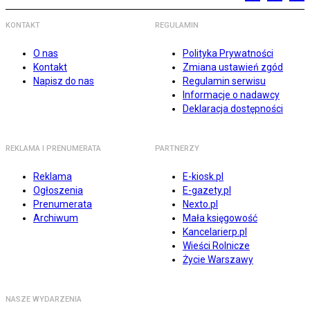
KONTAKT
REGULAMIN
O nas
Polityka Prywatności
Kontakt
Zmiana ustawień zgód
Napisz do nas
Regulamin serwisu
Informacje o nadawcy
Deklaracja dostępności
REKLAMA I PRENUMERATA
PARTNERZY
Reklama
E-kiosk.pl
Ogłoszenia
E-gazety.pl
Prenumerata
Nexto.pl
Archiwum
Mała księgowość
Kancelarierp.pl
Wieści Rolnicze
Życie Warszawy
NASZE WYDARZENIA