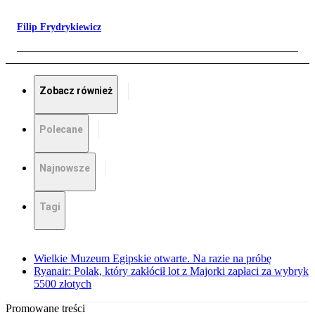
Filip Frydrykiewicz
Zobacz również
Polecane
Najnowsze
Tagi
Wielkie Muzeum Egipskie otwarte. Na razie na próbę
Ryanair: Polak, który zakłócił lot z Majorki zapłaci za wybryk
5500 złotych
Promowane treści