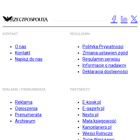
KONTAKT
REGULAMIN
O nas
Polityka Prywatności
Kontakt
Zmiana ustawień zgód
Napisz do nas
Regulamin serwisu
Informacje o nadawcy
Deklaracja dostępności
REKLAMA I PRENUMERATA
PARTNERZY
Reklama
E-kiosk.pl
Ogłoszenia
E-gazety.pl
Prenumerata
Nexto.pl
Archiwum
Mała księgowość
Kancelarierp.pl
Wieści Rolnicze
Życie Warszawy