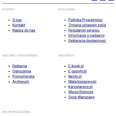
KONTAKT
REGULAMIN
O nas
Polityka Prywatności
Kontakt
Zmiana ustawień zgód
Napisz do nas
Regulamin serwisu
Informacje o nadawcy
Deklaracja dostępności
REKLAMA I PRENUMERATA
PARTNERZY
Reklama
E-kiosk.pl
Ogłoszenia
E-gazety.pl
Prenumerata
Nexto.pl
Archiwum
Mała księgowość
Kancelarierp.pl
Wieści Rolnicze
Życie Warszawy
NASZE WYDARZENIA