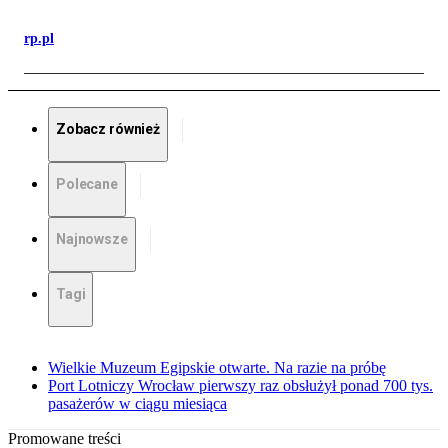
rp.pl
Zobacz również
Polecane
Najnowsze
Tagi
Wielkie Muzeum Egipskie otwarte. Na razie na próbę
Port Lotniczy Wrocław pierwszy raz obsłużył ponad 700 tys.
pasażerów w ciągu miesiąca
Promowane treści