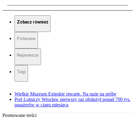
Zobacz również
Polecane
Najnowsze
Tagi
Wielkie Muzeum Egipskie otwarte. Na razie na próbę
Port Lotniczy Wrocław pierwszy raz obsłużył ponad 700 tys.
pasażerów w ciągu miesiąca
Promowane treści