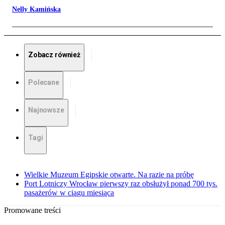
Nelly Kamińska
Zobacz również
Polecane
Najnowsze
Tagi
Wielkie Muzeum Egipskie otwarte. Na razie na próbę
Port Lotniczy Wrocław pierwszy raz obsłużył ponad 700 tys.
pasażerów w ciągu miesiąca
Promowane treści