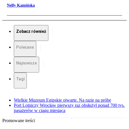
Nelly Kamińska
Zobacz również
Polecane
Najnowsze
Tagi
Wielkie Muzeum Egipskie otwarte. Na razie na próbę
Port Lotniczy Wrocław pierwszy raz obsłużył ponad 700 tys.
pasażerów w ciągu miesiąca
Promowane treści