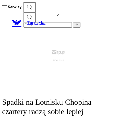
Serwisy
T
urystyka
Spadki na Lotnisku Chopina –
czartery radzą sobie lepiej