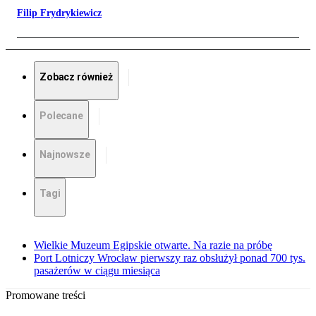
Filip Frydrykiewicz
Zobacz również
Polecane
Najnowsze
Tagi
Wielkie Muzeum Egipskie otwarte. Na razie na próbę
Port Lotniczy Wrocław pierwszy raz obsłużył ponad 700 tys.
pasażerów w ciągu miesiąca
Promowane treści