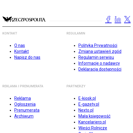
KONTAKT
REGULAMIN
O nas
Polityka Prywatności
Kontakt
Zmiana ustawień zgód
Napisz do nas
Regulamin serwisu
Informacje o nadawcy
Deklaracja dostępności
REKLAMA I PRENUMERATA
PARTNERZY
Reklama
E-kiosk.pl
Ogłoszenia
E-gazety.pl
Prenumerata
Nexto.pl
Archiwum
Mała księgowość
Kancelarierp.pl
Wieści Rolnicze