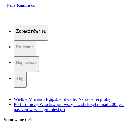
Nelly Kamińska
Zobacz również
Polecane
Najnowsze
Tagi
Wielkie Muzeum Egipskie otwarte. Na razie na próbę
Port Lotniczy Wrocław pierwszy raz obsłużył ponad 700 tys.
pasażerów w ciągu miesiąca
Promowane treści