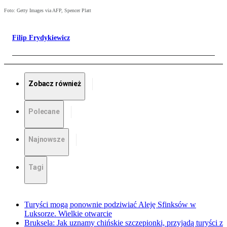
Foto: Getty Images via AFP, Spencer Platt
Filip Frydykiewicz
Zobacz również
Polecane
Najnowsze
Tagi
Turyści mogą ponownie podziwiać Aleję Sfinksów w
Luksorze. Wielkie otwarcie
Bruksela: Jak uznamy chińskie szczepionki, przyjadą turyści z