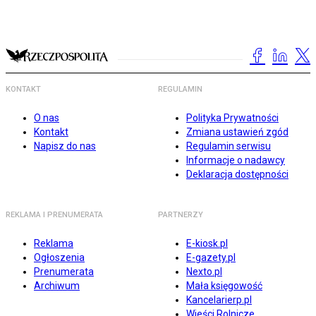
KONTAKT
REGULAMIN
O nas
Polityka Prywatności
Kontakt
Zmiana ustawień zgód
Napisz do nas
Regulamin serwisu
Informacje o nadawcy
Deklaracja dostępności
REKLAMA I PRENUMERATA
PARTNERZY
Reklama
E-kiosk.pl
Ogłoszenia
E-gazety.pl
Prenumerata
Nexto.pl
Archiwum
Mała księgowość
Kancelarierp.pl
Wieści Rolnicze