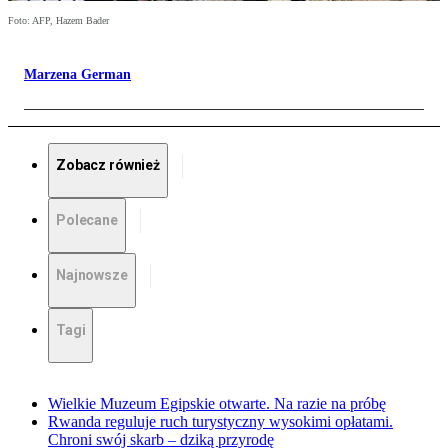
Foto: AFP, Hazem Bader
Marzena German
Zobacz również
Polecane
Najnowsze
Tagi
Wielkie Muzeum Egipskie otwarte. Na razie na próbę
Rwanda reguluje ruch turystyczny wysokimi opłatami.
Chroni swój skarb – dziką przyrodę