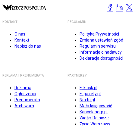
KONTAKT
REGULAMIN
O nas
Polityka Prywatności
Kontakt
Zmiana ustawień zgód
Napisz do nas
Regulamin serwisu
Informacje o nadawcy
Deklaracja dostępności
REKLAMA I PRENUMERATA
PARTNERZY
Reklama
E-kiosk.pl
Ogłoszenia
E-gazety.pl
Prenumerata
Nexto.pl
Archiwum
Mała księgowość
Kancelarierp.pl
Wieści Rolnicze
Życie Warszawy