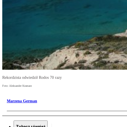
Rekordzista odwiedził Rodos 70 razy
Foto: Aleksander Kramarz
Marzena German
Zobacz również