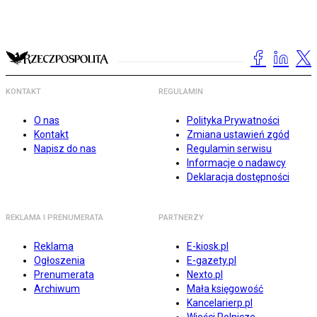
KONTAKT
REGULAMIN
O nas
Polityka Prywatności
Kontakt
Zmiana ustawień zgód
Napisz do nas
Regulamin serwisu
Informacje o nadawcy
Deklaracja dostępności
REKLAMA I PRENUMERATA
PARTNERZY
Reklama
E-kiosk.pl
Ogłoszenia
E-gazety.pl
Prenumerata
Nexto.pl
Archiwum
Mała księgowość
Kancelarierp.pl